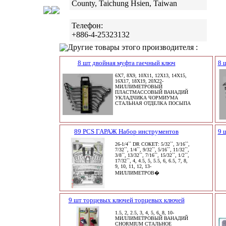
County, Taichung Hsien, Taiwan
Телефон:
+886-4-25323132
Другие товары этого производителя :
8 шт двойная муфта гаечный ключ
8 
6X7, 8X9, 10X11, 12X13, 14X15,
16X17, 18X19, 20X22-
МИЛЛИМЕТРОВЫЙ
ПЛАСТМАССОВЫЙ ВАНАДИЙ
УКЛАДЧИКА ЧОРМИУМА
СТАЛЬНАЯ ОТДЕЛКА ПОСЫПА
89 PCS ГАРАЖ Набор инструментов
9 
26-1/4`` DR СОКЕТ: 5/32``, 3/16``,
7/32``, 1/4``, 9/32``, 5/16``, 11/32``,
3/8``, 13/32``, 7/16``, 15/32``, 1/2``,
17/32``, 4, 4.5, 5, 5.5, 6, 6.5, 7, 8,
9, 10, 11, 12, 13-
МИЛЛИМЕТРОВ�
9 шт торцевых ключей торцевых ключей
1.5, 2, 2.5, 3, 4, 5, 6, 8, 10-
МИЛЛИМЕТРОВЫЙ ВАНАДИЙ
CHORMIUM СТАЛЬНОЕ