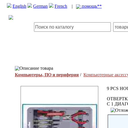
English
German
French
|
помощь**
Описание товара
Компьютеры, ПО и периферия
/
Компьютерные аксесс
9 PCS H
ОТВЕРТК
С 1 ДИАГ