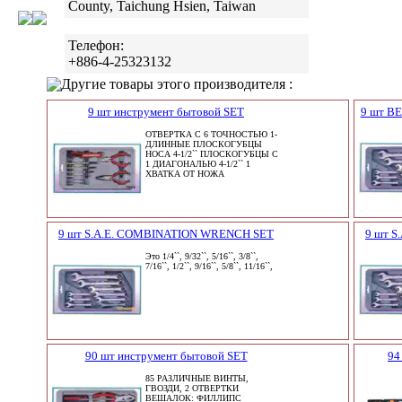
County, Taichung Hsien, Taiwan
Телефон:
+886-4-25323132
Другие товары этого производителя :
9 шт инструмент бытовой SET
9 шт В
ОТВЕРТКА С 6 ТОЧНОСТЬЮ 1-
ДЛИННЫЕ ПЛОСКОГУБЦЫ
НОСА 4-1/2`` ПЛОСКОГУБЦЫ С
1 ДИАГОНАЛЬЮ 4-1/2`` 1
ХВАТКА ОТ НОЖА
9 шт S.A.E. COMBINATION WRENCH SET
9 шт 
Это 1/4``, 9/32``, 5/16``, 3/8``,
7/16``, 1/2``, 9/16``, 5/8``, 11/16``,
90 шт инструмент бытовой SET
94
85 РАЗЛИЧНЫЕ ВИНТЫ,
ГВОЗДИ, 2 ОТВЕРТКИ
ВЕШАЛОК: ФИЛЛИПС