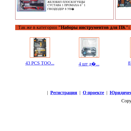
ЖЕЛОБИЛ ПЛОСКОГУБЦЫ
СУСТАВА 1 ПРОМАХА 6`` 1
ГВОЗДОДЕР 8 УН�
Так же в категории
"Наборы инструментов для ПК":
43 PCS TOO...
8
4 шт д�...
|
Регистрация
|
О проекте
|
Юридичес
Copy