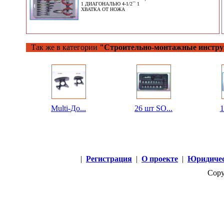
1 ДИАГОНАЛЬЮ 4-1/2`` 1
ХВАТКА ОТ НОЖА
Так же в категории
"Строительно-монтажные инстр
Multi-До...
26 шт SO...
1
|
Регистрация
|
О проекте
|
Юридичес
Copy