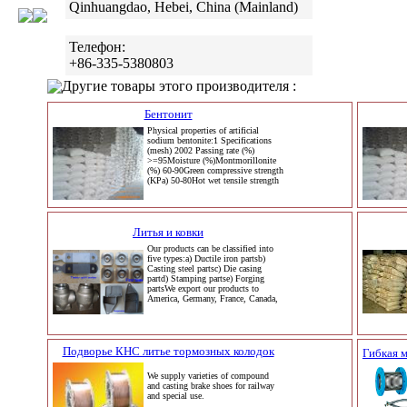
Qinhuangdao, Hebei, China (Mainland)
Телефон:
+86-335-5380803
Другие товары этого производителя :
Бентонит
Physical properties of artificial
sodium bentonite:1 Specifications
(mesh) 2002 Passing rate (%)
>=95Moisture (%)Montmorillonite
(%) 60-90Green compressive strength
(KPa) 50-80Hot wet tensile strength
Литья и ковки
Our products can be classified into
five types:a) Ductile iron partsb)
Casting steel partsc) Die casing
partd) Stamping partse) Forging
partsWe export our products to
America, Germany, France, Canada,
Подворье КНС литье тормозных колодок
Гибкая 
We supply varieties of compound
and casting brake shoes for railway
and special use.