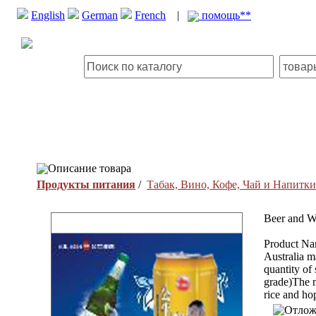
English
German
French
|
помощь**
Описание товара
Продукты питания
/
Табак, Вино, Кофе, Чай и Напитки
Beer and W
Product Nam
Australia m
quantity of
grade)The n
rice and ho