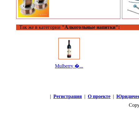
Так же в категории
"Алкогольные напитки":
Mulberry �...
|
Регистрация
|
О проекте
|
Юридичес
Copy