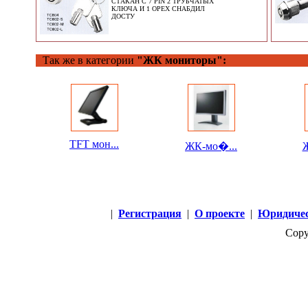
СТАКАН С 7 PIN 2 ТРУБЧАТЫХ
КЛЮЧА И 1 ОРЕХ СНАБДИЛ
ДОСТУ
Так же в категории
"ЖК мониторы":
TFT мон...
ЖК-мо�...
Ж
|
Регистрация
|
О проекте
|
Юридичес
Copy