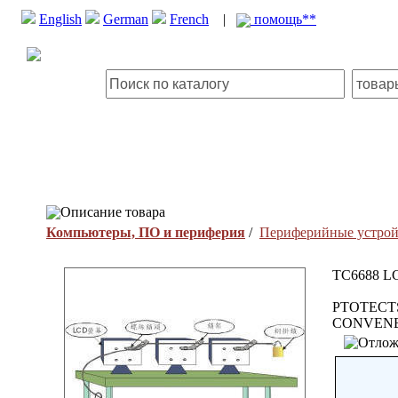
English
German
French
|
помощь**
Описание товара
Компьютеры, ПО и периферия
/
Периферийные устрой
TC6688 L
PTOTECT
CONVENE