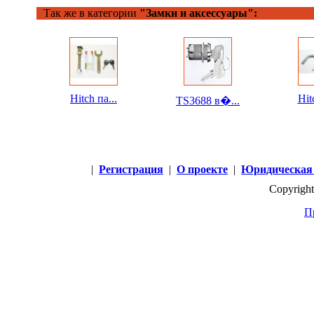
Так же в категории
"Замки и аксессуары":
Hitch па...
Hit
TS3688 в�...
|
Регистрация
|
О проекте
|
Юридическая
Copyright
П