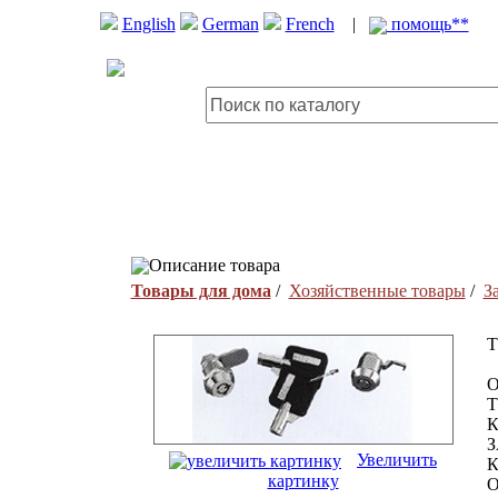
English
German
French
|
помощь**
Описание товара
Товары для дома
/
Хозяйственные товары
/
З
T
О
Т
К
З
Увеличить
К
картинку
О