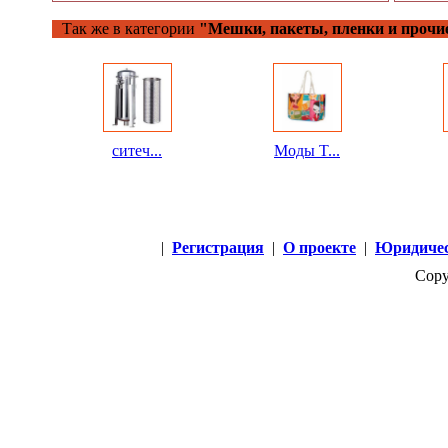
Так же в категории
"Мешки, пакеты, пленки и прочи
ситеч...
Моды T...
|
Регистрация
|
О проекте
|
Юридичес
Copy