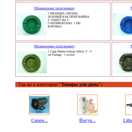
Мраморные пепельницу
2 МРАМОРА СИГАРЫ
ЗЕЛЕНЫЙ КАК ПЕПЕЛЬНИЦА
T: ПАКЕТ НА 4
САНТИМОРГАНА: 1 ПК/
КОРОБКА
Мраморные пепельницу
2 Cigar Marble Ashtray-Yellow T : 4
cm Package : 1 pc/box
Так же в категории
"Товары для дома":
Сирен...
Йогур...
Lith