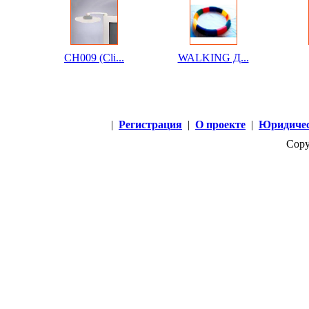
CH009 (Cli...
WALKING Д...
|
Регистрация
|
О проекте
|
Юридичес
Copy