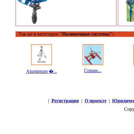
Так же в категории
"Поливочные системы":
Сприн...
Alumimum �...
|
Регистрация
|
О проекте
|
Юридичес
Copy