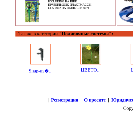
ICCLUDING НА ШИП
ПРЯДИЛЬЩИК ПЛАСТМАССЫ
CHS-0062 НА ШИПЕ CHS-0071
Так же в категории
"Поливочные системы":
ЦВЕТО...
Snap-из�...
|
Регистрация
|
О проекте
|
Юридичес
Copy