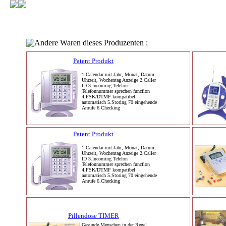
Andere Waren dieses Produzenten :
Patent Produkt
1.Calendar mit Jahr, Monat, Datum,
Uhrzeit, Wochentag Anzeige 2.Caller
ID 3.lncoming Telefon
Telefonnummer sprechen funcfion
4.FSK/DTMF kompatibel
automatisch 5.Storing 70 eingehende
Anrufe 6.Checking
Patent Produkt
1.Calendar mit Jahr, Monat, Datum,
Uhrzeit, Wochentag Anzeige 2.Caller
ID 3.lncoming Telefon
Telefonnummer sprechen funcfion
4.FSK/DTMF kompatibel
automatisch 5.Storing 70 eingehende
Anrufe 6.Checking
Pillendose TIMER
Gesunde Menschen in der Regel