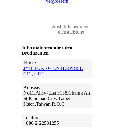
vergrössern
Ausführlicher über
dienstleistung
Informationen über den
produzenten
Firma:
JYH TUANG ENTERPRISE
CO., LTD.
Adresse:
No11,Alley7,Lane138,Charng An
St,Panchiao City, Taipei
Hsien,Taiwan,R.O.C
Telefon:
+886-2-22531255