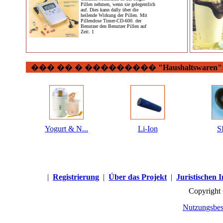
Pillen nehmen, wenn sie gelegentlich
auf. Dies kann dally über die
heilende Wirkung der Pillen. Mit
Pillendose Timer-CD-600. der
Benutzer den Benutzer Pillen auf
Zeit. 1
��� �� � ���������
"Haushaltswaren"
Yogurt & N...
Li-Ion
S
|
Registrierung
|
Úber das Projekt
|
Juristischen 
Copyright
Nutzungsbes