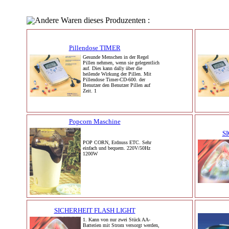
Andere Waren dieses Produzenten :
Pillendose TIMER
Gesunde Menschen in der Regel
Pillen nehmen, wenn sie gelegentlich
auf. Dies kann dally über die
heilende Wirkung der Pillen. Mit
Pillendose Timer-CD-600. der
Benutzer den Benutzer Pillen auf
Zeit. 1
Popcorn Maschine
S
POP CORN, Erdnuss ETC. Sehr
einfach und bequem. 220V/50Hz
1200W
SICHERHEIT FLASH LIGHT
1. Kann von nur zwei Stück AA-
Batterien mit Strom versorgt werden,