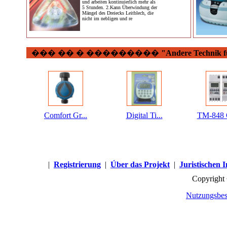
und arbeiten kontinuierlich mehr als
5 Stunden. 2.Kann Überwindung der
Mängel des Dreiecks Leitblech, die
nicht im nebligen und re
��� �� � ���������
"Andere Technik f
Comfort Gr...
Digital Ti...
TM-848 
|
Registrierung
|
Úber das Projekt
|
Juristischen 
Copyright
Nutzungsbes