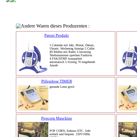
Andere Waren dieses Produzenten :
Patent Produkt
1.Calendar mit Jahr, Monat, Datum,
Uhrzeit, Wochentag Anzeige 2.Caller
ID-Telefon mit Radio 3.lncoming
Telefonnummer sprechen Funktion
4.FSK/DTMF kompatibel
automatisch 5.Storing 70 eingehende
Anrufe
Pillendose TIMER
gesunde Leute gewö
Popcorn Maschine
POP CORN, Erdnuss ETC. Sehr
einfach und bequem. 220V/50Hz