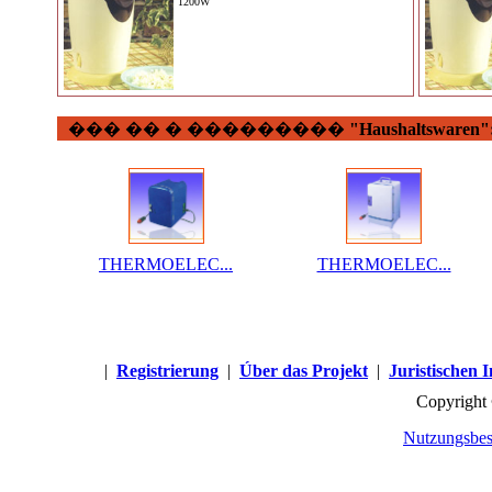
1200W
��� �� � ���������
"Haushaltswaren"
THERMOELEC...
THERMOELEC...
|
Registrierung
|
Úber das Projekt
|
Juristischen 
Copyright
Nutzungsbes