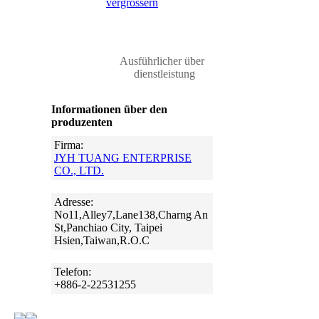
vergrössern
Ausführlicher über
dienstleistung
Informationen über den
produzenten
Firma:
JYH TUANG ENTERPRISE
CO., LTD.
Adresse:
No11,Alley7,Lane138,Charng An
St,Panchiao City, Taipei
Hsien,Taiwan,R.O.C
Telefon:
+886-2-22531255