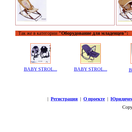
Так же в категории
"Оборудование для младенцев":
BABY STROL...
BABY STROL...
B
|
Регистрация
|
О проекте
|
Юридичес
Copy