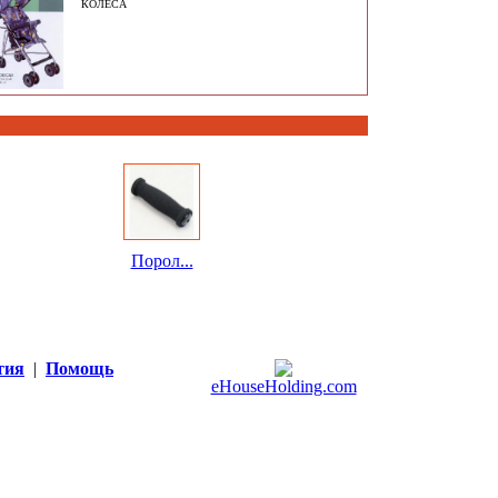
КОЛЕСА
Порол...
тия
|
Помощь
eHouseHolding.com