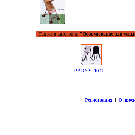
Так же в категории
"Оборудование для млад
BABY STROL...
|
Регистрация
|
О прое