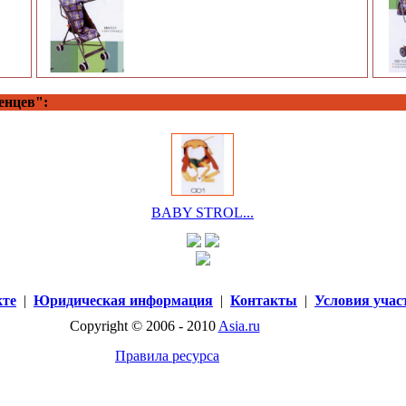
енцев":
BABY STROL...
кте
|
Юридическая информация
|
Контакты
|
Условия учас
Copyright © 2006 - 2010
Asia.ru
Правила ресурса