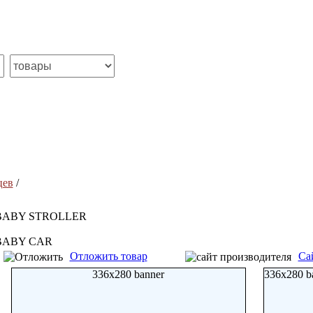
цев
/
BABY STROLLER
BABY CAR
Отложить товар
Са
336x280 banner
336x280 b