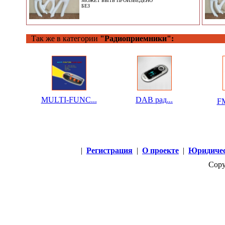
МОЖЕТ БЫТЬ ПРОИЗВЕДЕНО
БЕЗ
Так же в категории
"Радиоприемники":
MULTI-FUNC...
DAB рад...
F
|
Регистрация
|
О проекте
|
Юридичес
Copy