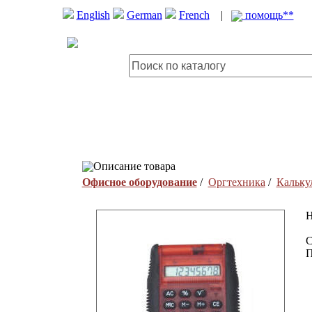
English
German
French
|
помощь**
Описание товара
Офисное оборудование
/
Оргтехника
/
Кальку
H