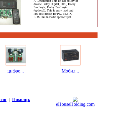
A. Description This kit has ability of
decode Dolby Digital, DTS, Dolby
Pro Logic, Dolby Pro Logic
(optional). This is entry level and
low cost design for PC, PS2, X-
BOX, multi-media speaker syst
цифро...
Мобил...
тия
|
Помощь
eHouseHolding.com