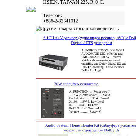
HSIEN, TAIWAN 235, R.O.C.
Телефон:
+886-2-32341012
Другие товары этого производителя :
6.1CH A / V ресивер (аудио видео ресивер, AVR) с Dol
Digital / DTS декодером
A. INTRODUCTION: FORMOSA
AUDIOMATE LTD. offer the new
FAR-7300A 6.1CH AV Receiver
which adds rear-center surround
capability and Dolby Digital EX and
DTS-ES decoding. It also includes
Dolby Pro Logic
70W сабвуфер усилителю
A. FUNCTION: 1. Power on/off
.....SW 2. Auto on/off ......SW 3.
On Indicator......LED 4. Phase 0
X/180......SW 5. Low Level
IN......RCA 6. Hi Level
IN/OUT...SKP Terminal 7.
Volume............Rotary V
Audio System, Home Theater Kit (сабвуфера усилител
мощности с декодером Dolby Di