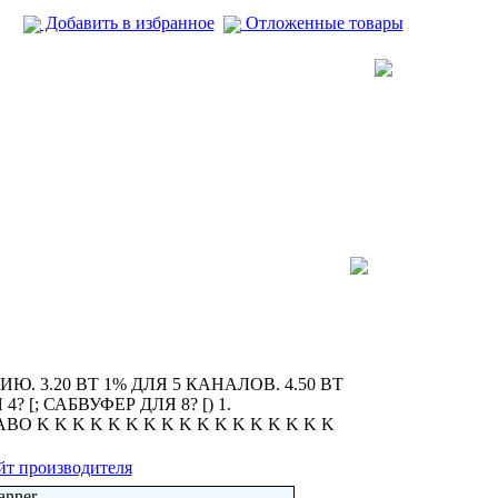
Добавить в избранное
Отложенные товары
. 3.20 ВТ 1% ДЛЯ 5 КАНАЛОВ. 4.50 ВТ
4? [; САБВУФЕР ДЛЯ 8? [) 1.
 K K K K K K K K K K K K K K K K K
йт производителя
anner