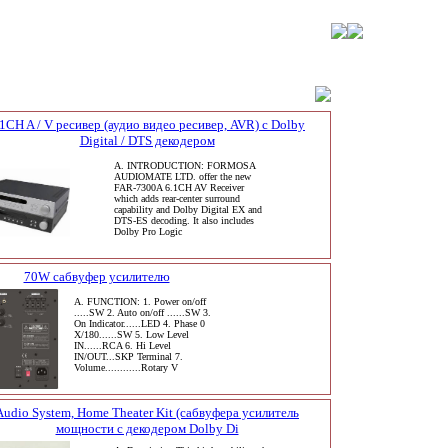
.1CH A / V ресивер (аудио видео ресивер, AVR) с Dolby
Digital / DTS декодером
A. INTRODUCTION: FORMOSA
AUDIOMATE LTD. offer the new
FAR-7300A 6.1CH AV Receiver
which adds rear-center surround
capability and Dolby Digital EX and
DTS-ES decoding. It also includes
Dolby Pro Logic
70W сабвуфер усилителю
A. FUNCTION: 1. Power on/off
.....SW 2. Auto on/off ......SW 3.
On Indicator......LED 4. Phase 0
X/180......SW 5. Low Level
IN......RCA 6. Hi Level
IN/OUT...SKP Terminal 7.
Volume............Rotary V
Audio System, Home Theater Kit (сабвуфера усилитель
мощности с декодером Dolby Di