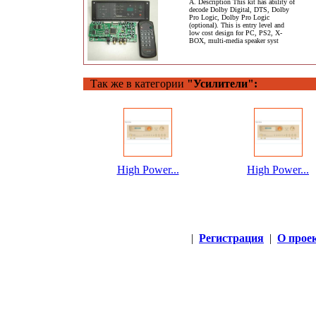
A. Description This kit has ability of
decode Dolby Digital, DTS, Dolby
Pro Logic, Dolby Pro Logic
(optional). This is entry level and
low cost design for PC, PS2, X-
BOX, multi-media speaker syst
Так же в категории
"Усилители":
High Power...
High Power...
|
Регистрация
|
О прое