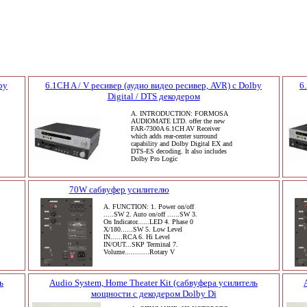
by
6.1CH A / V ресивер (аудио видео ресивер, AVR) с Dolby
6
Digital / DTS декодером
A. INTRODUCTION: FORMOSA
AUDIOMATE LTD. offer the new
FAR-7300A 6.1CH AV Receiver
which adds rear-center surround
capability and Dolby Digital EX and
DTS-ES decoding. It also includes
Dolby Pro Logic
70W сабвуфер усилителю
A. FUNCTION: 1. Power on/off
.....SW 2. Auto on/off ......SW 3.
On Indicator......LED 4. Phase 0
X/180......SW 5. Low Level
IN......RCA 6. Hi Level
IN/OUT...SKP Terminal 7.
Volume............Rotary V
ь
Audio System, Home Theater Kit (сабвуфера усилитель
мощности с декодером Dolby Di