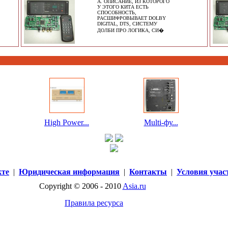
A. ОПИСАНИЕ, ИЗ КОТОРОГО
У ЭТОГО КИТА ЕСТЬ
СПОСОБНОСТЬ,
РАСШИФРОВЫВАЕТ DOLBY
DIGITAL, DTS, СИСТЕМУ
ДОЛБИ ПРО ЛОГИКА, СИ�
High Power...
Multi-фу...
кте
|
Юридическая информация
|
Контакты
|
Условия учас
Copyright © 2006 - 2010
Asia.ru
Правила ресурса