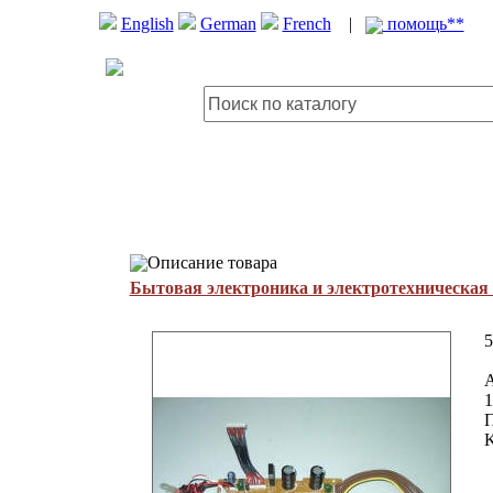
English
German
French
|
помощь**
Описание товара
Бытовая электроника и электротехническая
5
1