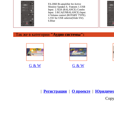
FA-2060 Bi-amplifier for Active
Monitor Speaker A. Features 1.USB
Input. 2.XLR (BALANCE) Combo
Input. 3.RCA(UNBALANCE) Input.
4.Volume control (ROTARY TYPE).
5.SW for USB selector(Slide SW).
6.Blue
Так же в категории
"Аудио системы":
G & W
G & W
|
Регистрация
|
О проекте
|
Юридичес
Copy