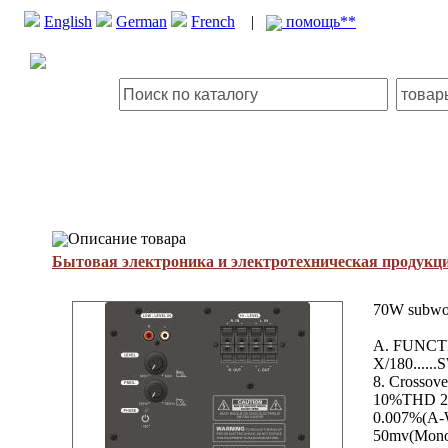
English
German
French
|
помощь**
Описание товара
Бытовая электроника и электротехническая продукц
70W subwoo
A. FUNCTION
X/180......
8. Crossov
10%THD 2. 
0.007%(A-W
50mv(Mono)/