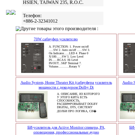
HSIEN, TAIWAN 235, R.O.C.
Телефон:
+886-2-32341012
Другие товары этого производителя :
70W сабвуфер усилителю
A. FUNCTION: 1. Power on/off
.....SW 2. Auto on/off ......SW 3.
On Indicator......LED 4. Phase 0
X/180......SW 5. Low Level
IN......RCA 6. Hi Level
IN/OUT...SKP Terminal 7.
Volume............Rotary V
Audio System, Home Theater Kit (сабвуфера усилитель
Audio S
мощности с декодером Dolby Di
A. ОПИСАНИЕ, ИЗ КОТОРОГО
У ЭТОГО КИТА ЕСТЬ
СПОСОБНОСТЬ,
РАСШИФРОВЫВАЕТ DOLBY
DIGITAL, DTS, СИСТЕМУ
ДОЛБИ ПРО ЛОГИКА, СИ�
БИ-усилитель для Active Monitor спикера, PA,
БИ-
оповещения, профессиональные аудио