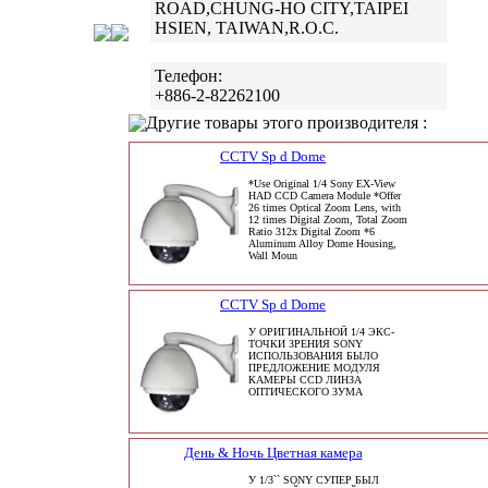
ROAD,CHUNG-HO CITY,TAIPEI
HSIEN, TAIWAN,R.O.C.
Телефон:
+886-2-82262100
Другие товары этого производителя :
CCTV Sp d Dome
*Use Original 1/4 Sony EX-View
HAD CCD Camera Module *Offer
26 times Optical Zoom Lens, with
12 times Digital Zoom, Total Zoom
Ratio 312x Digital Zoom *6
Aluminum Alloy Dome Housing,
Wall Moun
CCTV Sp d Dome
У ОРИГИНАЛЬНОЙ 1/4 ЭКС-
ТОЧКИ ЗРЕНИЯ SONY
ИСПОЛЬЗОВАНИЯ БЫЛО
ПРЕДЛОЖЕНИЕ МОДУЛЯ
КАМЕРЫ CCD ЛИНЗА
ОПТИЧЕСКОГО ЗУМА
День & Ночь Цветная камера
У 1/3`` SONY СУПЕР БЫЛ