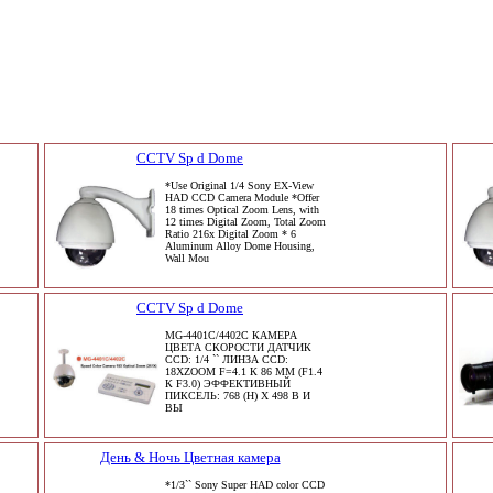
CCTV Sp d Dome
*Use Original 1/4 Sony EX-View
HAD CCD Camera Module *Offer
18 times Optical Zoom Lens, with
12 times Digital Zoom, Total Zoom
Ratio 216x Digital Zoom * 6
Aluminum Alloy Dome Housing,
Wall Mou
CCTV Sp d Dome
MG-4401C/4402C КАМЕРА
ЦВЕТА СКОРОСТИ ДАТЧИК
CCD: 1/4 `` ЛИНЗА CCD:
18XZOOM F=4.1 К 86 ММ (F1.4
К F3.0) ЭФФЕКТИВНЫЙ
ПИКСЕЛЬ: 768 (H) X 498 В И
ВЫ
День & Ночь Цветная камера
*1/3`` Sony Super HAD color CCD