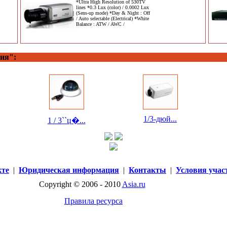
*Ultra High Resolution of 530TV
lines *0.3 Lux (color) / 0.0002 Lux
(Sens-up mode) *Day & Night : Off
/ Auto selectable (Electrical) *White
Balance : ATW / AWC /
ия":
1/3-дюй...
1 / 3``ц�...
кте
|
Юридическая информация
|
Контакты
|
Условия учас
Copyright © 2006 - 2010
Asia.ru
Правила ресурса