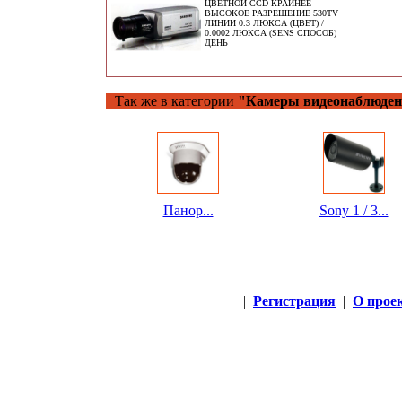
ЦВЕТНОЙ CCD КРАЙНЕЕ
ВЫСОКОЕ РАЗРЕШЕНИЕ 530TV
ЛИНИИ 0.3 ЛЮКСА (ЦВЕТ) /
0.0002 ЛЮКСА (SENS СПОСОБ)
ДЕНЬ
Так же в категории
"Камеры видеонаблюден
Панор...
Sony 1 / 3...
|
Регистрация
|
О прое