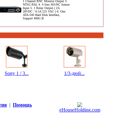
1 Channel BNC Monitor Output 3.
NTSC/PAL 4. 4 Sets NO/NC Sensor
Input 5. 1 Relay Output ( 2A
28VDC / 0.5A 125 VAC ) 6. One
ATA-100 Hard Disk Interface,
Support 400G B
Sony 1 / 3...
1/3-дюй...
тия
|
Помощь
eHouseHolding.com