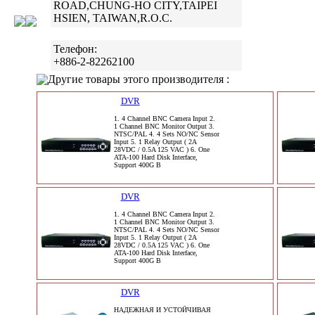
ROAD,CHUNG-HO CITY,TAIPEI
HSIEN, TAIWAN,R.O.C.
Телефон:
+886-2-82262100
Другие товары этого производителя :
DVR
1. 4 Channel BNC Camera Input 2.
1 Channel BNC Monitor Output 3.
NTSC/PAL 4. 4 Sets NO/NC Sensor
Input 5. 1 Relay Output ( 2A
28VDC / 0.5A 125 VAC ) 6. One
ATA-100 Hard Disk Interface,
Support 400G B
DVR
1. 4 Channel BNC Camera Input 2.
1 Channel BNC Monitor Output 3.
NTSC/PAL 4. 4 Sets NO/NC Sensor
Input 5. 1 Relay Output ( 2A
28VDC / 0.5A 125 VAC ) 6. One
ATA-100 Hard Disk Interface,
Support 400G B
DVR
НАДЕЖНАЯ И УСТОЙЧИВАЯ