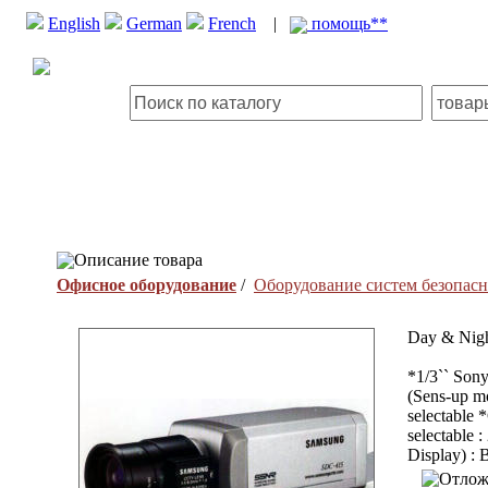
English
German
French
|
помощь**
Описание товара
Офисное оборудование
/
Оборудование систем безопас
Day & Nigh
*1/3`` Son
(Sens-up mo
selectable
selectable
Display) : 