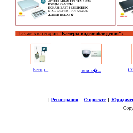
АВТОНОМНАЯ СИСТЕМА 8/16
ВХОДЫ КАМЕРЫ
ПОКАЗЫВАЕТ РЕЗОЛЮЦИЮ -
NTSC 720X480; ПАЛ 720X576
ЖИВОЙ ПОКАЗ �
Так же в категории
"Камеры видеонаблюдения":
Беспр...
CC
мои к�...
|
Регистрация
|
О проекте
|
Юридичес
Copy