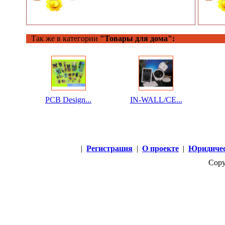
Так же в категории
"Товары для дома":
PCB Design...
IN-WALL/CE...
|
Регистрация
|
О проекте
|
Юридичес
Copy