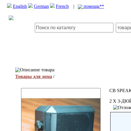
English
German
French
|
помощь**
Описание товара
Товары для дома
/
CB SPEA
2 X 3-Д