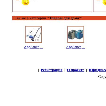
Так же в категории
"Товары для дома":
Appliance,...
Appliance,...
|
Регистрация
|
О проекте
|
Юридичес
Copy