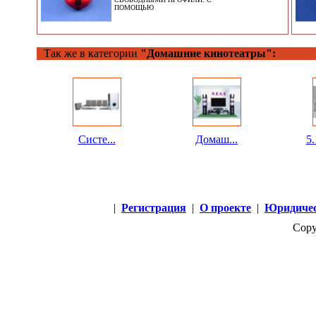
ПОМОЩЬЮ
Так же в категории
"Домашние кинотеатры":
Систе...
Домаш...
5.
|
Регистрация
|
О проекте
|
Юридичес
Copy