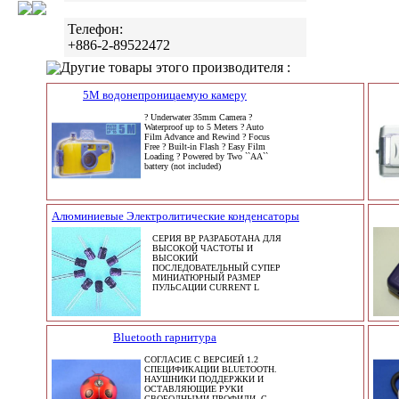
Телефон:
+886-2-89522472
Другие товары этого производителя :
5M водонепроницаемую камеру
? Underwater 35mm Camera ?
Waterproof up to 5 Meters ? Auto
Film Advance and Rewind ? Focus
Free ? Built-in Flash ? Easy Film
Loading ? Powered by Two ``AA``
battery (not included)
Алюминиевые Электролитические конденсаторы
СЕРИЯ BP РАЗРАБОТАНА ДЛЯ
ВЫСОКОЙ ЧАСТОТЫ И
ВЫСОКИЙ
ПОСЛЕДОВАТЕЛЬНЫЙ СУПЕР
МИНИАТЮРНЫЙ РАЗМЕР
ПУЛЬСАЦИИ CURRENT L
Bluetooth гарнитура
СОГЛАСИЕ С ВЕРСИЕЙ 1.2
СПЕЦИФИКАЦИИ BLUETOOTH.
НАУШНИКИ ПОДДЕРЖКИ И
ОСТАВЛЯЮЩИЕ РУКИ
СВОБОДНЫМИ ПРОФИЛИ. С