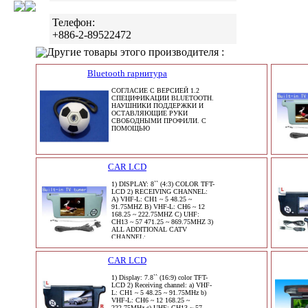
Телефон:
+886-2-89522472
Другие товары этого производителя :
Bluetooth гарнитура
СОГЛАСИЕ С ВЕРСИЕЙ 1.2
СПЕЦИФИКАЦИИ BLUETOOTH.
НАУШНИКИ ПОДДЕРЖКИ И
ОСТАВЛЯЮЩИЕ РУКИ
СВОБОДНЫМИ ПРОФИЛИ. С
ПОМОЩЬЮ
CAR LCD
1) DISPLAY: 8`` (4:3) COLOR TFT-
LCD 2) RECEIVING CHANNEL:
A) VHF-L: CH1 ~ 5 48.25 ~
91.75MHZ B) VHF-L: CH6 ~ 12
168.25 ~ 222.75MHZ C) UHF:
CH13 ~ 57 471.25 ~ 869.75MHZ 3)
ALL ADDITIONAL CATV
CHANNEL:
CAR LCD
1) Display: 7.8`` (16:9) color TFT-
LCD 2) Receiving channel: a) VHF-
L: CH1 ~ 5 48.25 ~ 91.75MHz b)
VHF-L: CH6 ~ 12 168.25 ~
222.75MHz c) UHF: CH13 ~ 57