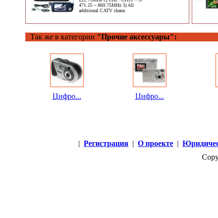
471.25 ~ 869.75MHz 3) All
additional CATV chann
Так же в категории
"Прочие аксессуары":
Цифро...
Цифро...
|
Регистрация
|
О проекте
|
Юридичес
Copy