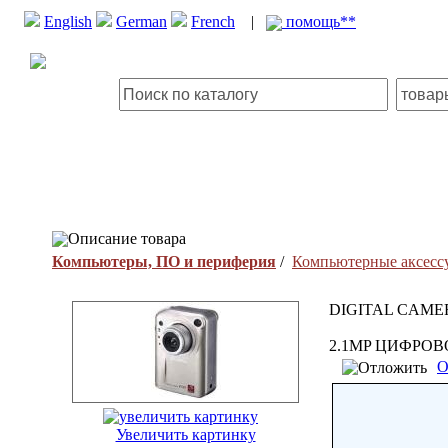
English
German
French
|
помощь**
Описание товара
Компьютеры, ПО и периферия
/
Компьютерные аксесс
DIGITAL CAME
2.1MP ЦИФРО
О
Увеличить картинку