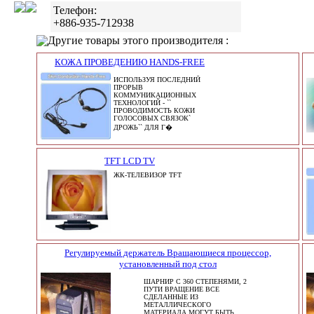
Телефон:
+886-935-712938
Другие товары этого производителя :
КОЖА ПРОВЕДЕНИЮ HANDS-FREE
ИСПОЛЬЗУЯ ПОСЛЕДНИЙ
ПРОРЫВ
КОММУНИКАЦИОННЫХ
ТЕХНОЛОГИЙ - ``
ПРОВОДИМОСТЬ КОЖИ
ГОЛОСОВЫХ СВЯЗОК`
ДРОЖЬ`` ДЛЯ Г�
TFT LCD TV
ЖК-ТЕЛЕВИЗОР TFT
Регулируемый держатель Вращающиеся процессор,
установленный под стол
ШАРНИР С 360 СТЕПЕНЯМИ, 2
ПУТИ ВРАЩЕНИЕ ВСЕ
СДЕЛАННЫЕ ИЗ
МЕТАЛЛИЧЕСКОГО
МАТЕРИАЛА МОГУТ БЫТЬ