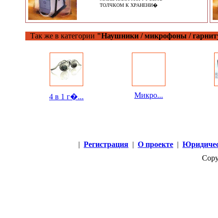
ТОЛЧКОМ К ХРАНЕНИ�
Так же в категории
"Наушники / микрофоны / гарни
Микро...
4 в 1 г�...
|
Регистрация
|
О проекте
|
Юридичес
Copy