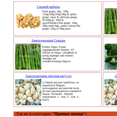
Свежий имбирь
Fresh ginger, 50g / 100g
/150g/200g/250g/300g & upDry
ginger, 5g/pc & upFrozen ginger,
50-100g/pc, 100g &
up/pcPacking:Fresh ginger: 10kg,
20kg mesh bags, plastic cartons,Dry
ginger: 25kg or 50kg gunn
Замороженная Спаржа
Product Name: Frozen
AsparagusModel Number: VT-
02Place of Origin: ChinaBoth of
spring asparagus and summer
asparagus are
available.Packing:10kg/ctn
Замороженная цветная капуста
З
1) Natural and pure cauliflower, no
impurities2) Hygiene,
microorganism and pesticide levels
all meet exportinspection standards3)
Season: November - March4)
Specification: 2 - 4cm, 3 - 5cm, 4 -
6cm5)
Так же в категории
"Пряные овощи":