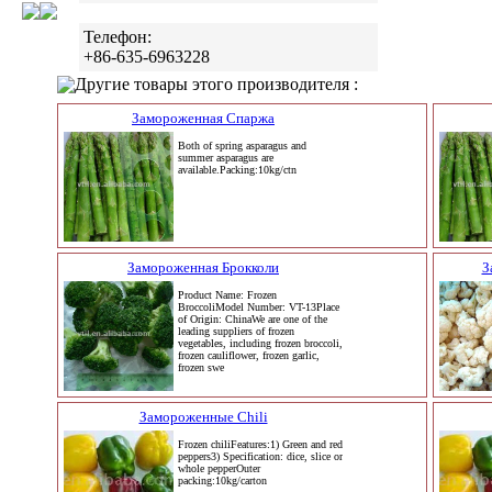
Телефон:
+86-635-6963228
Другие товары этого производителя :
Замороженная Спаржа
Both of spring asparagus and
summer asparagus are
available.Packing:10kg/ctn
Замороженная Брокколи
З
Product Name: Frozen
BroccoliModel Number: VT-13Place
of Origin: ChinaWe are one of the
leading suppliers of frozen
vegetables, including frozen broccoli,
frozen cauliflower, frozen garlic,
frozen swe
Замороженные Chili
Frozen chiliFeatures:1) Green and red
peppers3) Specification: dice, slice or
whole pepperOuter
packing:10kg/carton