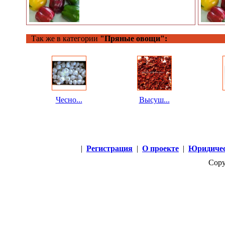
Так же в категории
"Пряные овощи":
Чесно...
Высуш...
|
Регистрация
|
О проекте
|
Юридичес
Copy