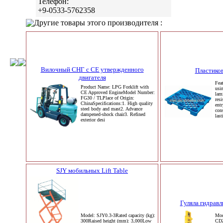
Телефон:
+9-0533-5762358
Другие товары этого производителя :
Вилочный СНГ с СЕ утвержденного
Пластико
двигателя
Fea
Product Name: LPG Forklift with
usi
CE Approved EngineModel Number:
lam
FG30 / TLPlace of Origin:
res
ChinaSpecifications:1. High quality
ent
steel body and mast2. Advance
con
dampened-shock chair3. Refined
last
exterior desi
SJY мобильных Lift Table
Гуляла гидрав
Model: SJY0.3-3Rated capacity (kg):
Mod
300Raised height (mm): 3,000Low
CDZ