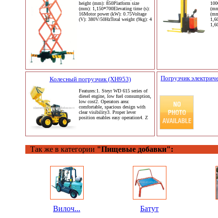
height (mm): 850Platform size
100
(mm): 1,150*700Elevating time (s):
(mm
16Motor power (kW): 0.75Voltage
(mm
(V): 380V/50HzTotal weight (9kg): 4
1,6
1,6
Погрузчик электриче
Колесный погрузчик (XH953)
Features:1. Steyr WD 615 series of
diesel engine, low fuel consumption,
low cost2. Operators area:
comfortable, spacious design with
clear visibility3. Proper lever
position enables easy operation4. Z
Так же в категории
"Пищевые добавки":
Вилоч...
Батут