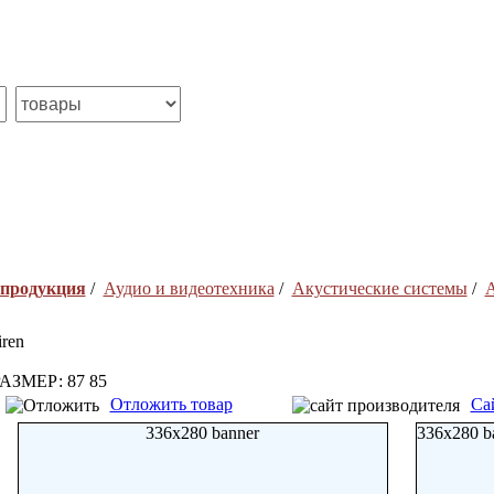
 продукция
/
Аудио и видеотехника
/
Акустические системы
/
А
iren
АЗМЕР: 87 85
Отложить товар
Са
336x280 banner
336x280 b