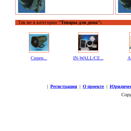
Так же в категории
"Товары для дома":
Сирен...
IN-WALL/CE...
Ap
|
Регистрация
|
О проекте
|
Юридичес
Copy