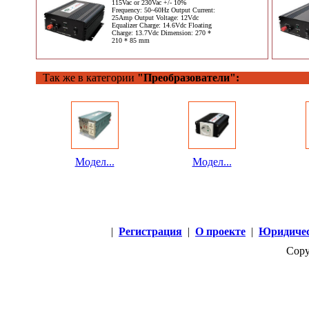
115Vac or 230Vac +/- 10%
Frequency: 50~60Hz Output Current:
25Amp Output Voltage: 12Vdc
Equalizer Charge: 14.6Vdc Floating
Charge: 13.7Vdc Dimension: 270 *
210 * 85 mm
Так же в категории
"Преобразователи":
Модел...
Модел...
|
Регистрация
|
О проекте
|
Юридичес
Copy