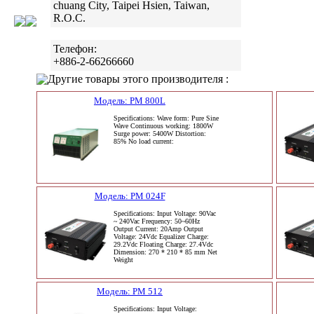
chuang City, Taipei Hsien, Taiwan,
R.O.C.
Телефон:
+886-2-66266660
Другие товары этого производителя :
Модель: PM 800L
Specifications: Wave form: Pure Sine
Wave Continuous working: 1800W
Surge power: 5400W Distortion:
85% No load current:
Модель: PM 024F
Specifications: Input Voltage: 90Vac
~ 240Vac Frequency: 50~60Hz
Output Current: 20Amp Output
Voltage: 24Vdc Equalizer Charge:
29.2Vdc Floating Charge: 27.4Vdc
Dimension: 270 * 210 * 85 mm Net
Weight
Модель: PM 512
Specifications: Input Voltage: