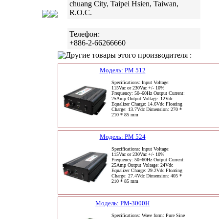
chuang City, Taipei Hsien, Taiwan,
R.O.C.
Телефон:
+886-2-66266660
Другие товары этого производителя :
Модель: PM 512
Specifications: Input Voltage:
115Vac or 230Vac +/- 10%
Frequency: 50~60Hz Output Current:
25Amp Output Voltage: 12Vdc
Equalizer Charge: 14.6Vdc Floating
Charge: 13.7Vdc Dimension: 270 *
210 * 85 mm
Модель: PM 524
Specifications: Input Voltage:
115Vac or 230Vac +/- 10%
Frequency: 50~60Hz Output Current:
25Amp Output Voltage: 24Vdc
Equalizer Charge: 29.2Vdc Floating
Charge: 27.4Vdc Dimension: 405 *
210 * 85 mm
Модель: PM-3000H
Specifications: Wave form: Pure Sine