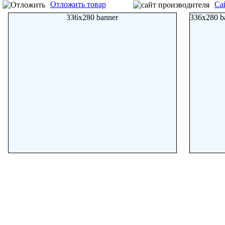
Отложить товар
Са
336x280 banner
336x280 b