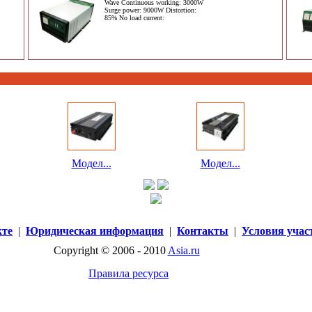
Wave Continuous working: 3000W
Surge power: 9000W Distortion:
85% No load current:
Модел...
Модел...
кте
|
Юридическая информация
|
Контакты
|
Условия учас
Copyright © 2006 - 2010
Asia.ru
Правила ресурса