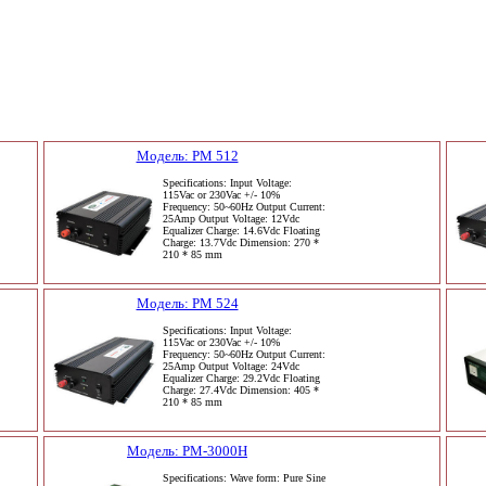
Модель: PM 512
Specifications: Input Voltage:
115Vac or 230Vac +/- 10%
Frequency: 50~60Hz Output Current:
25Amp Output Voltage: 12Vdc
Equalizer Charge: 14.6Vdc Floating
Charge: 13.7Vdc Dimension: 270 *
210 * 85 mm
Модель: PM 524
Specifications: Input Voltage:
115Vac or 230Vac +/- 10%
Frequency: 50~60Hz Output Current:
25Amp Output Voltage: 24Vdc
Equalizer Charge: 29.2Vdc Floating
Charge: 27.4Vdc Dimension: 405 *
210 * 85 mm
Модель: PM-3000H
Specifications: Wave form: Pure Sine