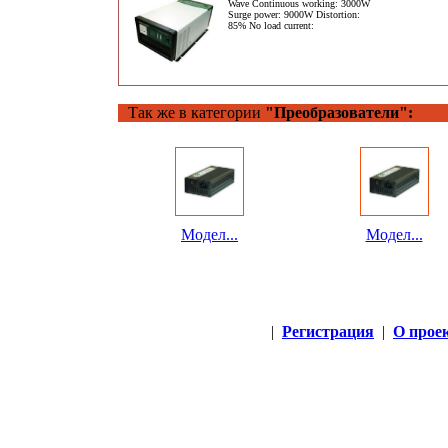
Wave Continuous working: 3000W
Surge power: 9000W Distortion:
85% No load current:
Так же в категории
"Преобразователи":
Модел...
Модел...
|
Регистрация
|
О прое