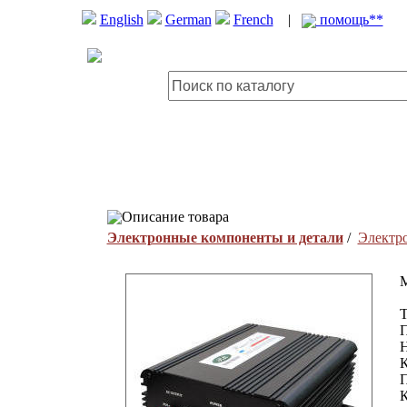
English
German
French
|
помощь**
Описание товара
Электронные компоненты и детали
/
Электр
M