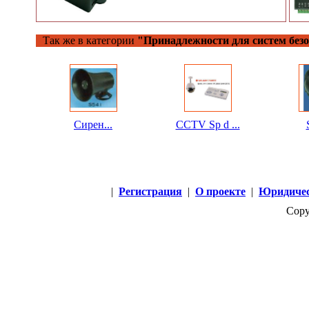
Так же в категории
"Принадлежности для систем безо
Сирен...
CCTV Sp d ...
|
Регистрация
|
О проекте
|
Юридичес
Copy