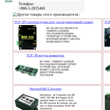
Телефон:
+886-5-2835460
Другие товары этого производителя :
TCP / IP Converter (один порт, последовательный сервер)
TCP
BF-430 (BF-431) ЯВЛЯЕТСЯ
УНИВЕРСАЛЬНЫМ
ПОСЛЕДОВАТЕЛЬНЫМ
СЕРВЕРОМ УСТРОЙСТВА,
КОТОРЫЙ МОЖЕТ СДЕЛАТЬ
ВАШИ ИНДУСТРИА
TCP / IP модуль конвертера
BF-450M - УНИВЕРСАЛЬНЫЙ
ПОСЛЕДОВАТЕЛЬНЫЙ СЕРВЕР
УСТРОЙСТВА, КОТОРЫЙ
МОЖЕТ СДЕЛАТЬ ВАШИ
ИНДУСТРИАЛЬНЫЕ
ПОСЛЕДОВ
Wiegand/485 Converter
Description : ►Combined with BF
-660C /BF-880 ►Wiegand 26/34
standard reader to convert to chiyu
RS-485 protocal ►Compact size and
easy to make installation ►RS-485
communicat