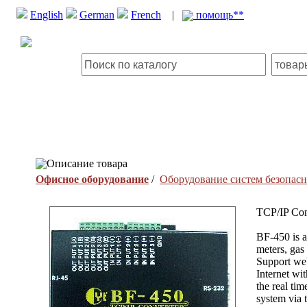
English
German
French
|
помощь**
Описание товара
Офисное оборудование
/
Оборудование систем безопас
TCP/IP Conv
BF-450 is a
meters, gas
Support we
Internet wi
the real ti
system via 