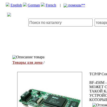
English
German
French
|
помощь**
Описание товара
Товары для дома
/
TCP/IP Con
BF-450M
МОЖЕТ С
ТАКОЙ К
УСТРОЙС
КОТОРЫЕ