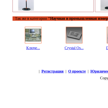
Так же в категории
"Научная и промышленная измер
Ключе...
Crystal Os...
D
|
Регистрация
|
О проекте
|
Юридичес
Copy