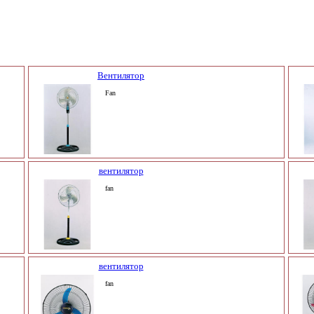
Вентилятор
Fan
вентилятор
fan
вентилятор
fan