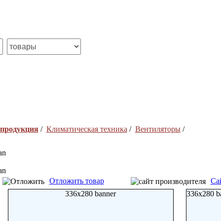
 продукция
/
Климатическая техника
/
Вентиляторы
/
an
an
Отложить товар
Са
336x280 banner
336x280 b