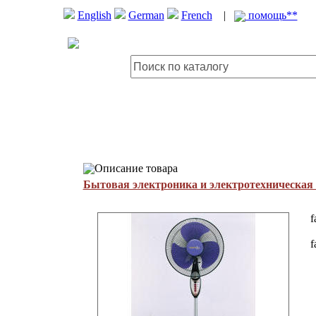
English
German
French
|
помощь**
Описание товара
Бытовая электроника и электротехническая
f
f