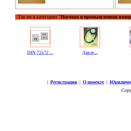
Так же в категории
"Научная и промышленная измер
DIN 72x72 ...
Давле...
|
Регистрация
|
О проекте
|
Юридичес
Copy