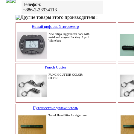
Телефон:
+886-2-23934113
Другие товары этого производителя :
Новый цифровой гигрометр
New ditigal hygrometer back with
metal and magent Packing: 1 pc /
White box
Punch Cutter
PUNCH CUTTER COLOR:
SILVER
Путешествие увлажнитель
Travel Humidifier for cigar case