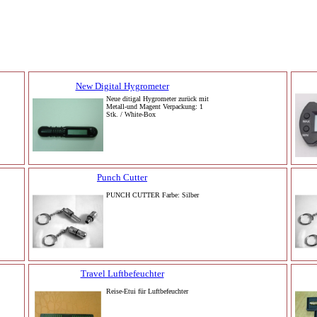
New Digital Hygrometer
Neue ditigal Hygrometer zurück mit
Metall-und Magent Verpackung: 1
Stk. / White-Box
Punch Cutter
PUNCH CUTTER Farbe: Silber
Travel Luftbefeuchter
Reise-Etui für Luftbefeuchter