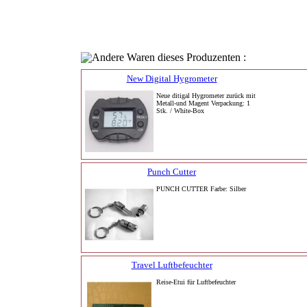
Andere Waren dieses Produzenten :
New Digital Hygrometer
Neue ditigal Hygrometer zurück mit
Metall-und Magent Verpackung: 1
Stk. / White-Box
Punch Cutter
PUNCH CUTTER Farbe: Silber
Travel Luftbefeuchter
Reise-Etui für Luftbefeuchter