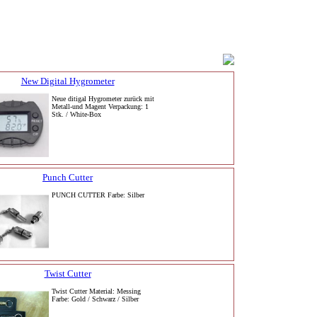
New Digital Hygrometer
Neue ditigal Hygrometer zurück mit
Metall-und Magent Verpackung: 1
Stk. / White-Box
Punch Cutter
PUNCH CUTTER Farbe: Silber
Twist Cutter
Twist Cutter Material: Messing
Farbe: Gold / Schwarz / Silber