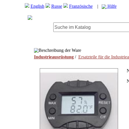
English
Russe
Französische
|
Hilfe
Beschreibung der Ware
Industrieausrüstung
/
Ersatzteile für die Industrie
N
N