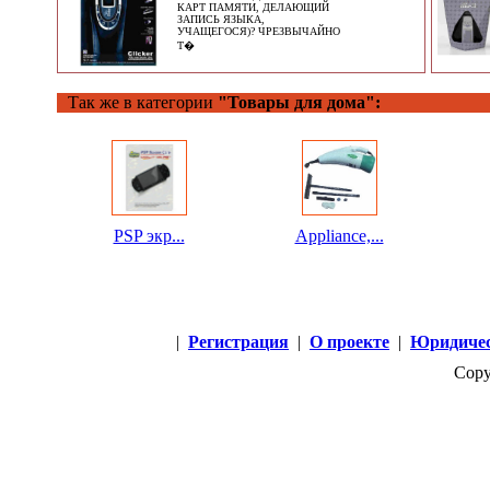
КАРТ ПАМЯТИ, ДЕЛАЮЩИЙ
ЗАПИСЬ ЯЗЫКА,
УЧАЩЕГОСЯ)? ЧРЕЗВЫЧАЙНО
Т�
Так же в категории
"Товары для дома":
PSP экр...
Appliance,...
|
Регистрация
|
О проекте
|
Юридичес
Copy