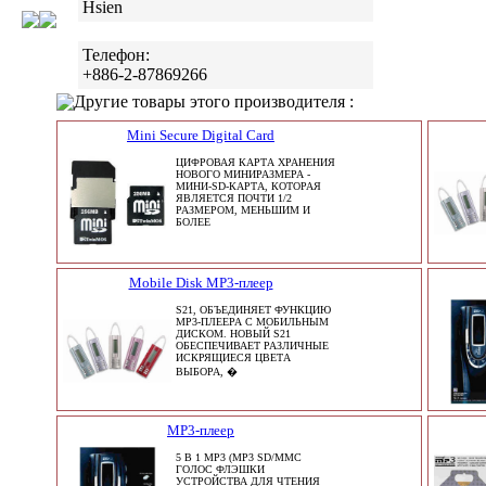
Hsien
Телефон:
+886-2-87869266
Другие товары этого производителя :
Mini Secure Digital Card
ЦИФРОВАЯ КАРТА ХРАНЕНИЯ
НОВОГО МИНИРАЗМЕРА -
МИНИ-SD-КАРТА, КОТОРАЯ
ЯВЛЯЕТСЯ ПОЧТИ 1/2
РАЗМЕРОМ, МЕНЬШИМ И
БОЛЕЕ
Mobile Disk MP3-плеер
S21, ОБЪЕДИНЯЕТ ФУНКЦИЮ
MP3-ПЛЕЕРА С МОБИЛЬНЫМ
ДИСКОМ. НОВЫЙ S21
ОБЕСПЕЧИВАЕТ РАЗЛИЧНЫЕ
ИСКРЯЩИЕСЯ ЦВЕТА
ВЫБОРА, �
MP3-плеер
5 В 1 MP3 (MP3 SD/MMC
ГОЛОС ФЛЭШКИ
УСТРОЙСТВА ДЛЯ ЧТЕНИЯ