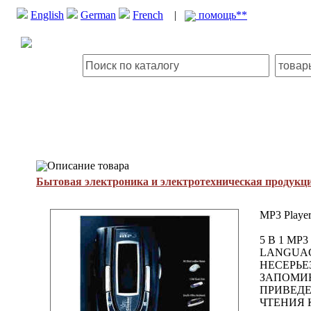
English
German
French
|
помощь**
Описание товара
Бытовая электроника и электротехническая продукц
MP3 Playe
5 В 1 M
LANGUAG
НЕСЕРЬЕ
ЗАПОМИН
ПРИВЕДЕ
ЧТЕНИЯ 