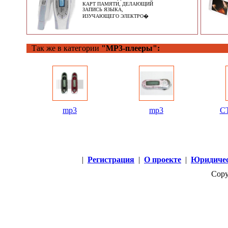
КАРТ ПАМЯТИ, ДЕЛАЮЩИЙ
ЗАПИСЬ ЯЗЫКА,
ИЗУЧАЮЩЕГО ЭЛЕКТРО�
Так же в категории
"MP3-плееры":
mp3
mp3
CT
|
Регистрация
|
О проекте
|
Юридичес
Copy