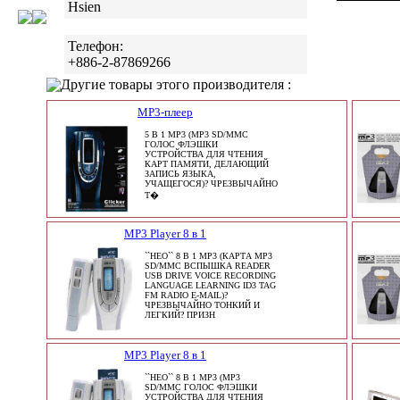
Hsien
Телефон:
+886-2-87869266
Другие товары этого производителя :
MP3-плеер
5 В 1 MP3 (MP3 SD/MMC
ГОЛОС ФЛЭШКИ
УСТРОЙСТВА ДЛЯ ЧТЕНИЯ
КАРТ ПАМЯТИ, ДЕЛАЮЩИЙ
ЗАПИСЬ ЯЗЫКА,
УЧАЩЕГОСЯ)? ЧРЕЗВЫЧАЙНО
Т�
MP3 Player 8 в 1
``НЕО`` 8 В 1 MP3 (КАРТА MP3
SD/MMC ВСПЫШКА READER
USB DRIVE VOICE RECORDING
LANGUAGE LEARNING ID3 TAG
FM RADIO E-MAIL)?
ЧРЕЗВЫЧАЙНО ТОНКИЙ И
ЛЕГКИЙ? ПРИЗН
MP3 Player 8 в 1
``НЕО`` 8 В 1 MP3 (MP3
SD/MMC ГОЛОС ФЛЭШКИ
УСТРОЙСТВА ДЛЯ ЧТЕНИЯ