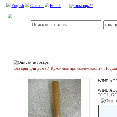
English
German
French
|
помощь**
Описание товара
Товары для дома
/
Кухонные принадлежности
/
Посуда
WINE AC
WINE AC
TOOL, G