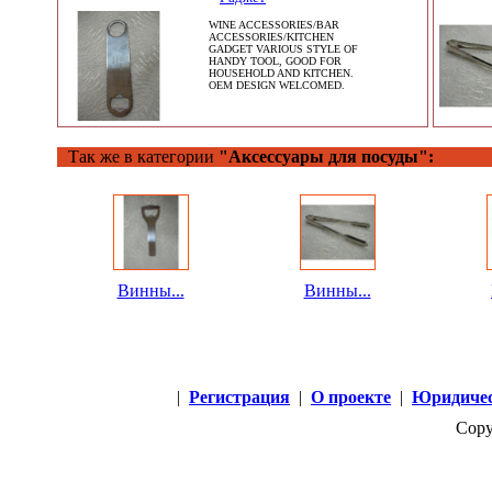
WINE ACCESSORIES/BAR
ACCESSORIES/KITCHEN
GADGET VARIOUS STYLE OF
HANDY TOOL, GOOD FOR
HOUSEHOLD AND KITCHEN.
OEM DESIGN WELCOMED.
Так же в категории
"Аксессуары для посуды":
Винны...
Винны...
|
Регистрация
|
О проекте
|
Юридичес
Copy