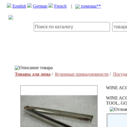
English
German
French
|
помощь**
Описание товара
Товары для дома
/
Кухонные принадлежности
/
Посуда
WINE AC
WINE AC
TOOL, G