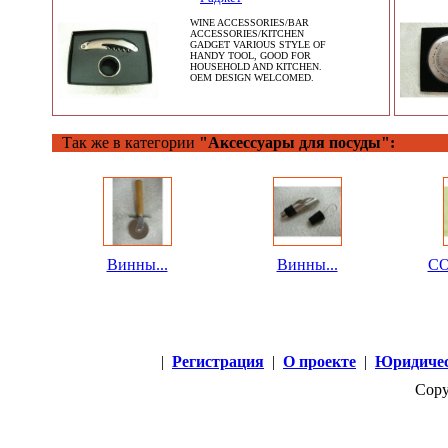
WINE ACCESSORIES/BAR
ACCESSORIES/KITCHEN
GADGET VARIOUS STYLE OF
HANDY TOOL, GOOD FOR
HOUSEHOLD AND KITCHEN.
OEM DESIGN WELCOMED.
Так же в категории
"Аксессуары для посуды":
Винны...
Винны...
CO
|
Регистрация
|
О проекте
|
Юридичес
Copy