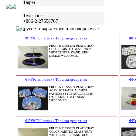
Taipei
Телефон:
+886-2-27658767
Другие товары этого производителя :
ФРУКТЫ лоток / Тарелка десертная
ФРУ
FRUIT & DESSERT PLATE/TRAY
COLOR-PAINTED GLASS TRAY
WITH CENTER STAND. OEM
DESIGN WELCOMED.
ФРУКТЫ лоток / Тарелка десертная
ФРУ
FRUIT & DESSERT PLATE/TRAY
ACRYLIC MATERIAL WITH
FASHION STYLE AVAILABLE IN
L/M/S SIZE OEM DESIGN
WELCOMED.
ФРУКТЫ лоток / Тарелка десертная
ФРУ
FRUIT & DESSERT PLATE/TRAY
COLOR-PAINTED GLASS TRAY
WITH CENTER STAND. OEM