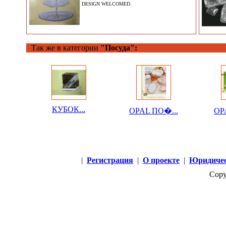
DESIGN WELCOMED.
Так же в категории
"Посуда":
КУБОК...
OPAL ПО�...
OP
|
Регистрация
|
О проекте
|
Юридичес
Copy