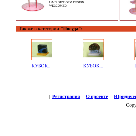
L/M/S SIZE OEM DESIGN
WELCOMED.
Так же в категории
"Посуда":
КУБОК...
КУБОК...
|
Регистрация
|
О проекте
|
Юридичес
Copy