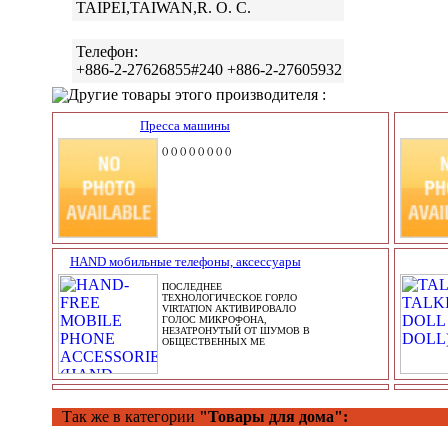
TAIPEI,TAIWAN,R. O. C.
Телефон:
+886-2-27626855#240 +886-2-27605932
Другие товары этого производителя :
Пресса машины
() () () () () () () ()
HAND мобильные телефоны, аксессуары
ПОСЛЕДНЕЕ
ТЕХНОЛОГИЧЕСКОЕ ГОРЛО
VIRTATION АКТИВИРОВАЛО
ГОЛОС МИКРОФОНА,
НЕЗАТРОНУТЫЙ ОТ ШУМОВ В
ОБЩЕСТВЕННЫХ МЕ
Так же в категории
"Товары для дома":