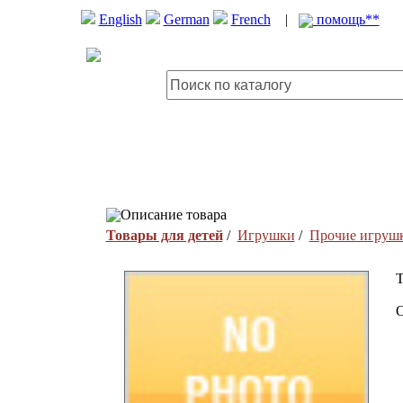
English
German
French
|
помощь**
Описание товара
Товары для детей
/
Игрушки
/
Прочие игруш