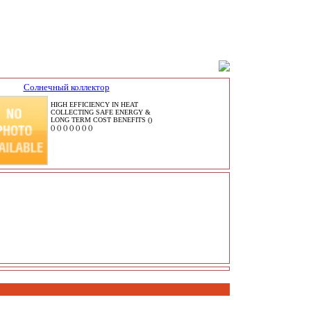
Солнечный коллектор
HIGH EFFICIENCY IN HEAT
COLLECTING SAFE ENERGY &
LONG TERM COST BENEFITS ()
() () () () () () ()