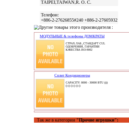
TAIPEI,TAIWAN,R. O. C.
Телефон:
+886-2-27626855#240 +886-2-27605932
Другие товары этого производителя :
МОДУЛЬНЫЕ & телефоны ДОМКРАТЫ
СТРАХ.ЛАБ.,СТАНДАРТ CUL
ОДОБРЕНИЯ, ГАРАНТИИ
КАЧЕСТВА ISO-9002
Сплит Кондиционеры
CAPACITY: 8000 - 30000 BTU ()()
() () () () () ()
Так же в категории
"Прочие игрушки":